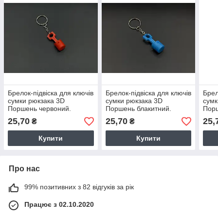
Брелок-підвіска для ключів
Брелок-підвіска для ключів
Брел
сумки рюкзака 3D
сумки рюкзака 3D
сумк
Поршень червоний.
Поршень блакитний.
Порш
42х16мм
42х16мм
42х
25,70
25,70
25,
₴
₴
Купити
Купити
Про нас
99% позитивних з 82 відгуків за рік
Працює з 02.10.2020