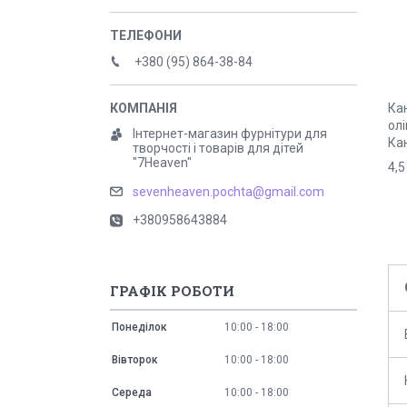
+380 (95) 864-38-84
Кан
олі
Інтернет-магазин фурнітури для
Кан
творчості і товарів для дітей
"7Heaven"
4,5
sevenheaven.pochta@gmail.com
+380958643884
ГРАФІК РОБОТИ
Понеділок
10:00
18:00
Вівторок
10:00
18:00
Середа
10:00
18:00