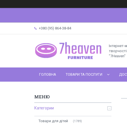
+380 (95) 864-38-84
Інтернет-
творчості 
"7Heaven"
ГОЛОВНА
ТОВАРИ ТА ПОСЛУГИ
ДОС
Категории
Товари для дітей
1789