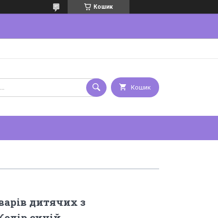
Кошик
Кошик
варів дитячих з
олір синій.