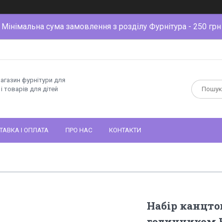
Мінімальна сума замовлення з розділу Фурнітура - 250 грн
магазин фурнітури для
і товарів для дітей
ТАВКА І ОПЛАТА
ПРО НАС
КОНТАКТИ
Набір канцто
годинником.К