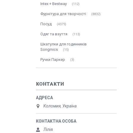
Intex + Bestway
112
Фурнітура для творчості
8832
Посуд
4379
Одяг та взуття
113
Шкатулки для годинників
Songmics
15
Ручки Паркер
3
КОНТАКТИ
Коломия, Україна
Лілія