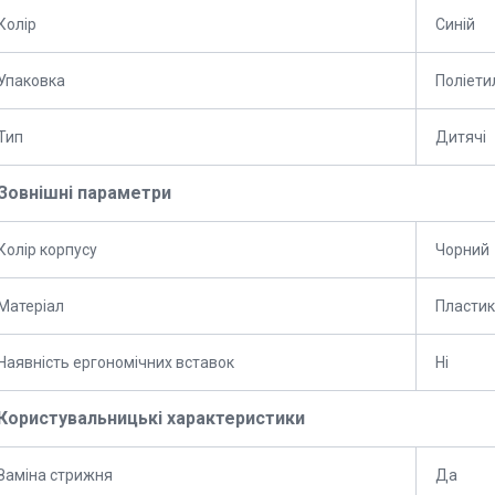
Колір
Синій
Упаковка
Поліети
Тип
Дитячі
Зовнішні параметри
Колір корпусу
Чорний
Матеріал
Пластик
Наявність ергономічних вставок
Ні
Користувальницькі характеристики
Заміна стрижня
Да