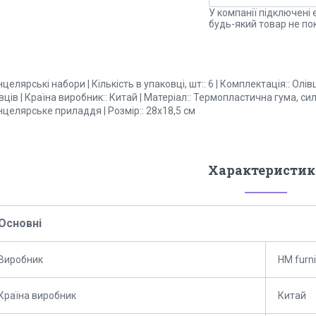
У компанії підключені 
будь-який товар не по
целярські набори | Кількість в упаковці, шт:: 6 | Комплектація:: Олів
вців | Країна виробник:: Китай | Матеріал:: Термопластична гума, си
целярське приладдя | Розмір:: 28х18,5 см
Характеристик
Основні
Виробник
HM furni
Країна виробник
Китай