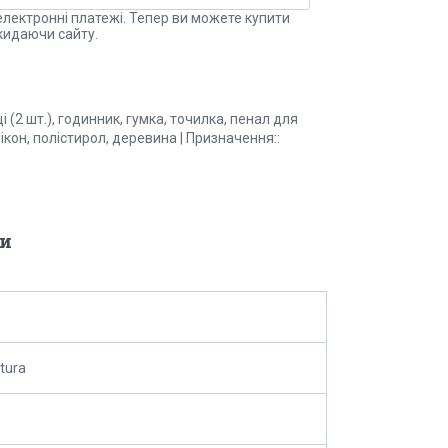
електронні платежі. Тепер ви можете купити
кидаючи сайту.
ці (2 шт.), годинник, гумка, точилка, пенал для
лікон, полістирол, деревина | Призначення::
и
tura