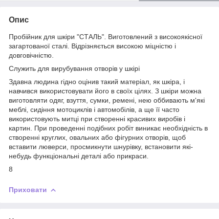
Опис
Пробійник для шкіри "СТАЛЬ". Виготовлений з високоякісної
загартованої сталі. Відрізняється високою міцністю і
довговічністю.
Служить для вирубування отворів у шкірі
Здавна людина гідно оцінив такий матеріал, як шкіра, і
навчився використовувати його в своїх цілях. З шкіри можна
виготовляти одяг, взуття, сумки, ремені, нею оббивають м'які
меблі, сидіння мотоциклів і автомобілів, а ще її часто
використовують митці при створенні красивих виробів і
картин. При проведенні подібних робіт виникає необхідність в
створенні круглих, овальних або фігурних отворів, щоб
вставити люверси, просмикнути шнурівку, встановити які-
небудь функціональні деталі або прикраси.
8
Приховати