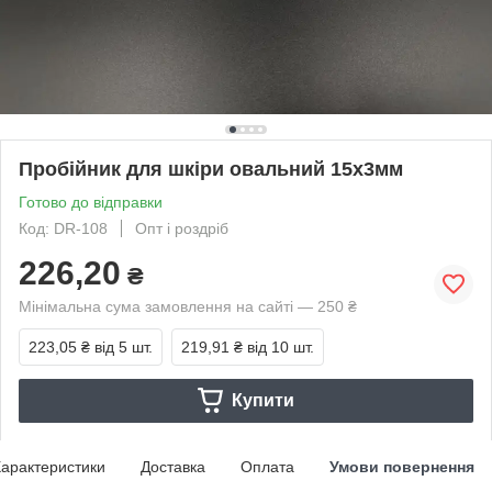
Пробійник для шкіри овальний 15х3мм
Готово до відправки
Код: DR-108
Опт і роздріб
226,20
₴
Мінімальна сума замовлення на сайті — 250 ₴
223,05 ₴
від 5 шт.
219,91 ₴
від 10 шт.
Купити
арактеристики
Доставка
Оплата
Умови повернення