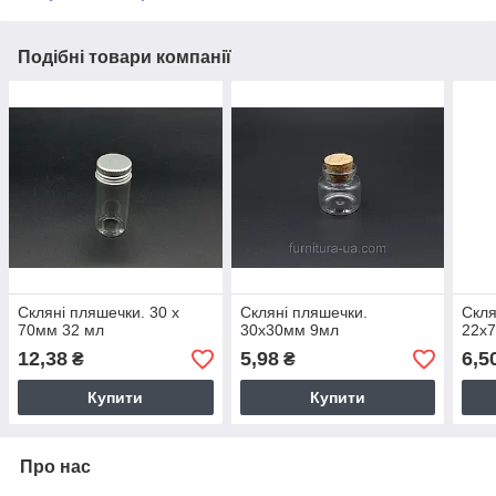
Подібні товари компанії
Скляні пляшечки. 30 x
Скляні пляшечки.
Скля
70мм 32 мл
30х30мм 9мл
22х7
12,38
5,98
6,5
₴
₴
Купити
Купити
Про нас