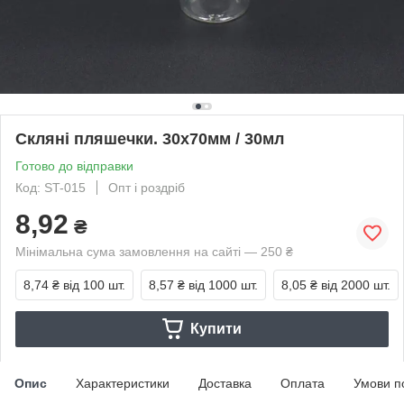
Скляні пляшечки. 30х70мм / 30мл
Готово до відправки
Код: ST-015
Опт і роздріб
8,92
₴
Мінімальна сума замовлення на сайті — 250 ₴
8,74 ₴
від 100 шт.
8,57 ₴
від 1000 шт.
8,05 ₴
від 2000 шт.
Купити
Опис
Характеристики
Доставка
Оплата
Умови п