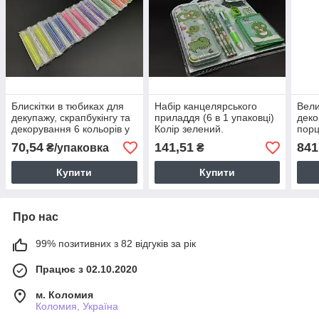
Блискітки в тюбиках для
Набір канцелярського
Вели
декупажу, скрапбукінгу та
приладдя (6 в 1 упаковці)
деко
декорування 6 кольорів у
Колір зелений.
порц
наборі 12 баночок
Ø6х8
70,54
141,51
841
₴/упаковка
₴
коль
Купити
Купити
Про нас
99% позитивних з 82 відгуків за рік
Працює з 02.10.2020
м. Коломия
Коломия, Україна