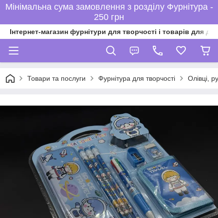
Мінімальна сума замовлення з розділу Фурнітура -
250 грн
Інтернет-магазин фурнітури для творчості і товарів для ді
Товари та послуги
Фурнітура для творчості
Олівці, р