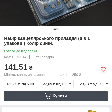
Набір канцелярського приладдя (6 в 1
упаковці) Колір синій.
Готово до відправки
Код: PEN-014
Опт і роздріб
141,51
₴
Мінімальна сума замовлення на сайті — 250 ₴
136,80 ₴
від 5 шт.
132,09 ₴
від 10 шт.
129,73 ₴
від 20 шт.
Купити