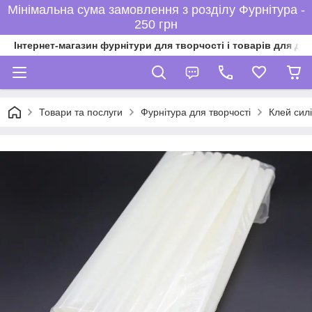
Мінімальна сума замовлення з розділу Фурнітура -
250 грн
Інтернет-магазин фурнітури для творчості і товарів для ді
Товари та послуги
Фурнітура для творчості
Клей сил