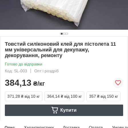
Товстий силіконовий клей для пістолета 11
мм універсальний для декупажу,
декорування, ремонту
Готово до відправки
Код: SL-003
Опт і роздріб
384,13
₴/кг
371,28 ₴
від 10 кг
364,14 ₴
від 100 кг
357 ₴
від 150 кг
Купити
Опис
Характеристики
Доставка
Оплата
Умови п