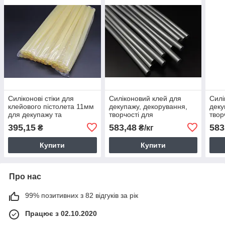
Силіконові стіки для
Силіконовий клей для
Силі
клейового пістолета 11мм
декупажу, декорування,
деку
для декупажу та
творчості для
твор
декорування пластику,
термопістолета 11мм.
терм
395,15
583,48
583
₴
₴/кг
картону, тканини, дерева
Зол
Купити
Купити
Про нас
99% позитивних з 82 відгуків за рік
Працює з 02.10.2020