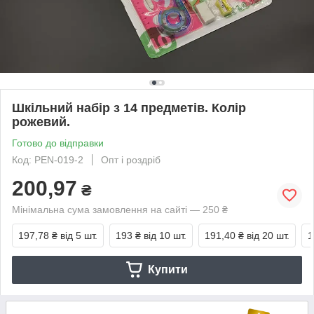
Шкільний набір з 14 предметів. Колір
рожевий.
Готово до відправки
Код: PEN-019-2
Опт і роздріб
200,97
₴
Мінімальна сума замовлення на сайті — 250 ₴
197,78 ₴
від 5 шт.
193 ₴
від 10 шт.
191,40 ₴
від 20 шт.
1
Купити