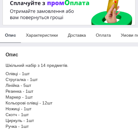
Опис
Характеристики
Доставка
Оплата
Умови п
Опис
Шкільний набір з 14 предметів.
Олівці - 1шт
Стругалка - 1шт
Лінійка - 5шт
Резинка - 1шт
Маркер - 1шт
Кольорові олівці - 12шт
Ножиці - 1шт
Скотч - 1шт
Циркуль - 1шт
Ручка - 1шт