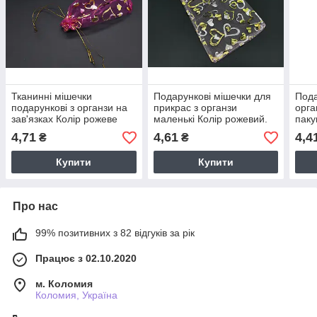
Тканинні мішечки
Подарункові мішечки для
Пода
подарункові з органзи на
прикрас з органзи
орга
зав'язках Колір рожеве
маленькі Колір рожевий.
паку
серце. 13х18см
13х18см
Колі
4,71
4,61
4,4
₴
₴
(14с
Купити
Купити
Про нас
99% позитивних з 82 відгуків за рік
Працює з 02.10.2020
м. Коломия
Коломия, Україна