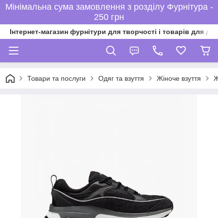
Мінімальна сума замовлення з розділу Фурнітура -
250 грн
Інтернет-магазин фурнітури для творчості і товарів для ді
Товари та послуги
Одяг та взуття
Жіноче взуття
Ж