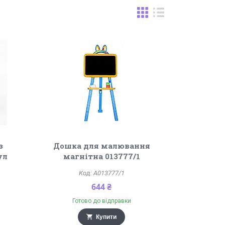
з
Дошка для малювання
ул
магнітна 013777/1
A013777/1
644 ₴
Готово до відправки
Купити