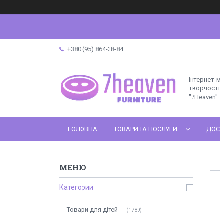
+380 (95) 864-38-84
Інтернет-
творчості 
"7Heaven"
ГОЛОВНА
ТОВАРИ ТА ПОСЛУГИ
ДОС
Категории
Товари для дітей
1789