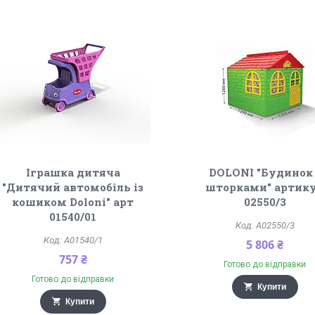
Іграшка дитяча
DOLONI "Будинок 
"Дитячий автомобіль із
шторками" артик
кошиком Doloni" арт
02550/3
01540/01
A02550/3
A01540/1
5 806 ₴
757 ₴
Готово до відправки
Готово до відправки
Купити
Купити