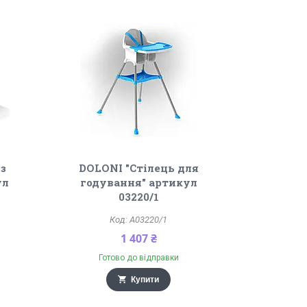
з
DOLONI "Стілець для
ул
годування" артикул
03220/1
A03220/1
1 407 ₴
Готово до відправки
Купити