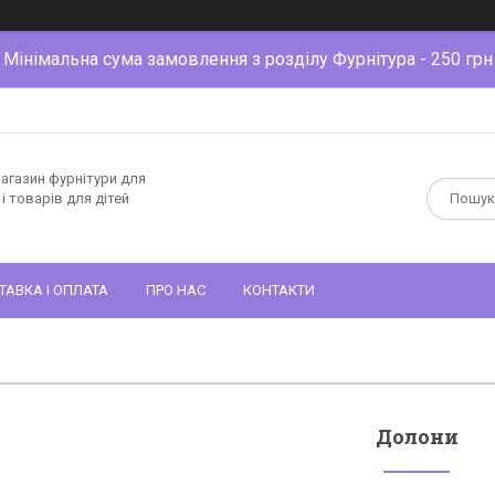
Мінімальна сума замовлення з розділу Фурнітура - 250 грн
магазин фурнітури для
і товарів для дітей
ТАВКА І ОПЛАТА
ПРО НАС
КОНТАКТИ
Долони