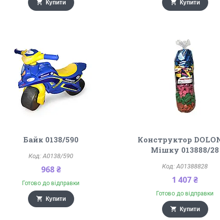
Купити
Купити
Байк 0138/590
Конструктор DOLON
Мішку 013888/28
A0138/590
A01388828
968 ₴
1 407 ₴
Готово до відправки
Готово до відправки
Купити
Купити