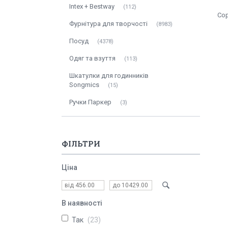
Intex + Bestway
112
Фурнітура для творчості
8983
Посуд
4378
Одяг та взуття
113
Шкатулки для годинників
Songmics
15
Ручки Паркер
3
ФІЛЬТРИ
Ціна
В наявності
Так
23