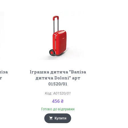
ліза
Іграшка дитяча "Валіза
т
дитяча Doloni" арт
01520/01
A01520/01
456 ₴
Готово до відправки
Купити