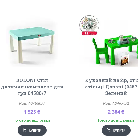
DOLONI Стіл
Кухонний набір, сті
дитячий+комплект для
стільці Долоні (0467
гри 04580/7
Зелений
A04580/7
A04670/2
1 525 ₴
2 384 ₴
Готово до відправки
Готово до відправки
Купити
Купити