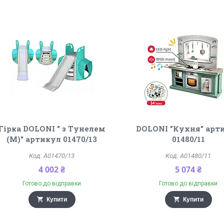
Гірка DOLONI " з Тунелем
DOLONI "Кухня" арт
(М)" артикул 01470/13
01480/11
A01470/13
A01480/11
4 002 ₴
5 074 ₴
Готово до відправки
Готово до відправки
Купити
Купити