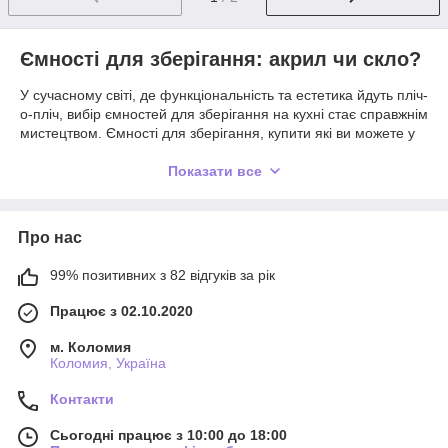
Ємності для зберігання: акрил чи скло?
У сучасному світі, де функціональність та естетика йдуть пліч-
о-пліч, вибір ємностей для зберігання на кухні стає справжнім
мистецтвом. Ємності для зберігання, купити які ви можете у
нас, можуть виготовляти з двох типів матеріалів, це акрил та
скло. Обидва матеріали мають свої мінуси, плюси та
Показати все
особливості, роблячи рішення не таким простим.
Акрилові ємності для зберігання
Про нас
Легкі та міцні. Акрил не б'ється, що робить його
ідеальним вибором для сімей із маленькими дітьми.
99% позитивних з 82 відгуків за рік
Прозорі. Вміст ємностей легко проглядається,
Працює з 02.10.2020
дозволяючи легко знайти потрібний продукт.
Різноманітність форм та розмірів. Акрилові ємності
м. Коломия
Коломия, Україна
представлені в широкому асортименті від мініатюрних
баночок для спецій до містких контейнерів для круп.
Контакти
Доступна ціна. Акрилові ємності, як правило,
дешевші за скляні.
Сьогодні працює з 10:00 до 18:00